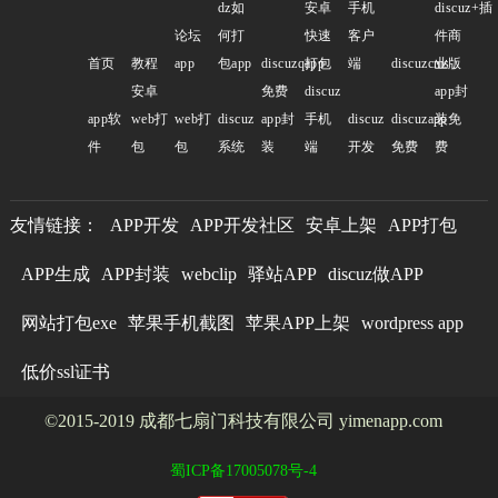
dz如
安卓
手机
discuz+插
论坛
何打
快速
客户
件商
首页
教程
app
包app
discuzqapp
打包
端
discuzcms
业版
安卓
免费
discuz
app封
app软
web打
web打
discuz
app封
手机
discuz
discuzapp
装免
件
包
包
系统
装
端
开发
免费
费
友情链接：
APP开发
APP开发社区
安卓上架
APP打包
APP生成
APP封装
webclip
驿站APP
discuz做APP
网站打包exe
苹果手机截图
苹果APP上架
wordpress app
低价ssl证书
©2015-2019 成都七扇门科技有限公司 yimenapp.com
蜀ICP备17005078号-4