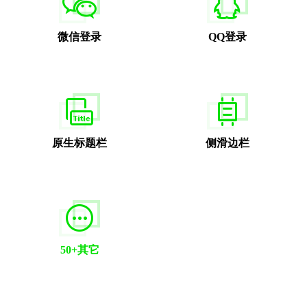
微信登录
QQ登录
原生标题栏
侧滑边栏
50+其它