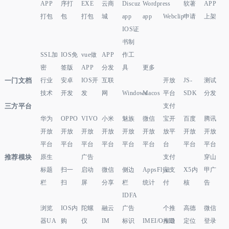
APP
序打
EXE
云商
Discuz
Wordpress
软著
APP
打包
包
打包
城
app
app
Webclip
申请
上架
IOS证
书制
SSL加
IOS免
vue做
APP
作工
密
签版
APP
分发
具
更多
一门文档
行业
安卓
IOS开
互联
开放
JS-
测试
技术
开发
发
网
Windows
Macos
平台
SDK
分发
三方平台
支付
华为
OPPO
VIVO
小米
魅族
微信
宝开
百度
腾讯
开放
开放
开放
开放
开放
开放
放平
开放
开放
平台
平台
平台
平台
平台
平台
台
平台
平台
推荐模块
原生
广告
支付
穿山
标题
扫一
启动
微信
侧边
AppsFlyer
宝支
X5内
甲广
栏
扫
屏
分享
栏
统计
付
核
告
IDFA
浏览
IOS内
陀螺
融云
广告
个推
高德
微信
器UA
购
仪
IM
标识
IMEI/OAID
推送
定位
登录