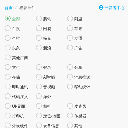
首页
/
模块插件
开发者中心



全部
腾讯
阿里



百度
网易
苹果



个推
极光
友盟



头条
新浪
广告

其他厂商



支付
登录
分享



存储
AI智能
消息推送



即时通讯
音视频
移动统计


代码注入
海外



UI/界面
相机
麦克风



打印机
定位/地图
传感器



外设硬件
设备信息
其他