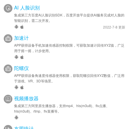
AI 人脸识别
集成第三方百度AI人脸识别SDK，百度开放平台提供AI服务完成对人脸的
智能识别，需二次开发。
2022-7-8 更新
加速计
APP获得设备手机加速传感器控制权限，可获取加速计回传XYZ值，广泛
用于摇一摇，计步使用。
陀螺仪
APP获得设备角速度传感器使用权限，获取陀螺仪回传XYZ数值，广泛用
于游戏、VR、3D等场景。
视频播放器
集成第三方阿里原生播放器，支持mp4、hls(m3u8)、flv点播、
hls(m3u8)、rtmp、flv直播等。
友盟统计